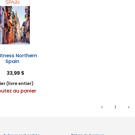
itness Northern
Spain
33,99 $
er (livre entier)
outez au panier
1