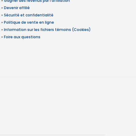
»
Gagner des revenus par l'affiliation
»
Devenir affilié
»
Sécurité et confidentialité
»
Politique de vente en ligne
»
Information sur les fichiers témoins (Cookies)
»
Foire aux questions