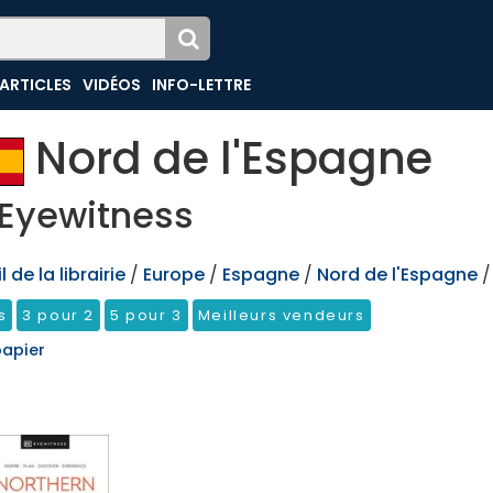
ARTICLES
VIDÉOS
INFO-LETTRE
Nord de l'Espagne
Eyewitness
 de la librairie
/
Europe
/
Espagne
/
Nord de l'Espagne
/
s
3 pour 2
5 pour 3
Meilleurs vendeurs
papier