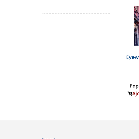
Eyew
Papi
Aj