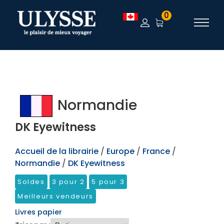
TEST
0
Normandie
DK Eyewitness
Accueil de la librairie
/
Europe
/
France
/
Normandie
/
DK Eyewitness
Soldes
3 pour 2
5 pour 3
Meilleurs vendeurs
Livres papier