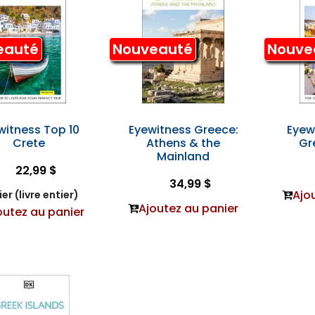
eauté
Nouveauté
Nouve
witness Top 10
Eyewitness Greece:
Eyew
Crete
Athens & the
Gr
Mainland
22,99 $
34,99 $
Ajo
er (livre entier)
Ajoutez au panier
outez au panier