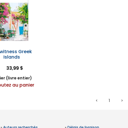
witness Greek
Islands
33,99 $
er (livre entier)
outez au panier
1
»
Auteurs recherchés
»
Délais de livraison