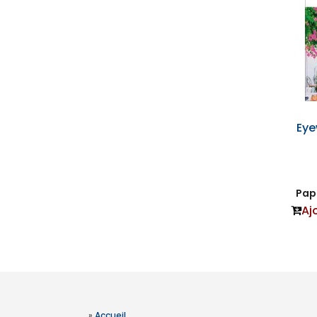
Eye
Papi
Aj
»
Accueil