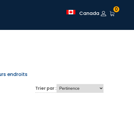
0
Canada
urs endroits
Trier par :