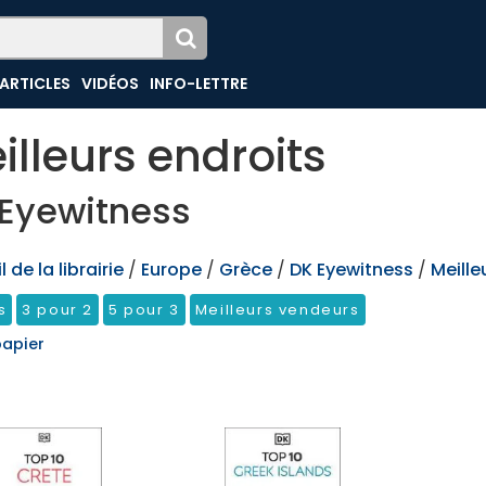
ARTICLES
VIDÉOS
INFO-LETTRE
illeurs endroits
Eyewitness
 de la librairie
/
Europe
/
Grèce
/
DK Eyewitness
/
Meille
s
3 pour 2
5 pour 3
Meilleurs vendeurs
papier