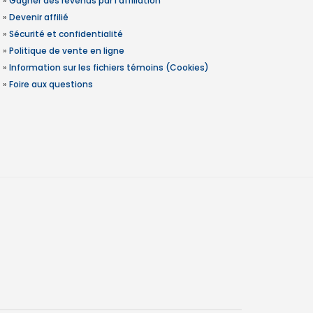
»
Gagner des revenus par l'affiliation
»
Devenir affilié
»
Sécurité et confidentialité
»
Politique de vente en ligne
»
Information sur les fichiers témoins (Cookies)
»
Foire aux questions