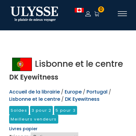
TEST
0
Lisbonne et le centre
DK Eyewitness
Accueil de la librairie
/
Europe
/
Portugal
/
Lisbonne et le centre
/
DK Eyewitness
Soldes
3 pour 2
5 pour 3
Meilleurs vendeurs
Livres papier