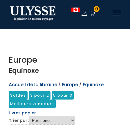
TEST
0
Europe
Equinoxe
Accueil de la librairie
/
Europe
/
Equinoxe
Soldes
3 pour 2
5 pour 3
Meilleurs vendeurs
Livres papier
Trier par :