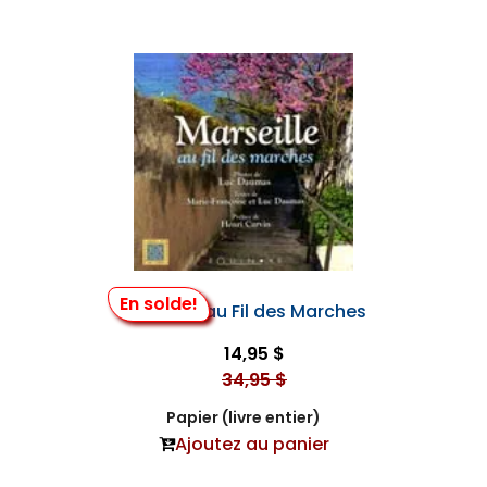
En solde!
Marseille au Fil des Marches
14,95 $
34,95 $
Papier (livre entier)
Ajoutez au panier