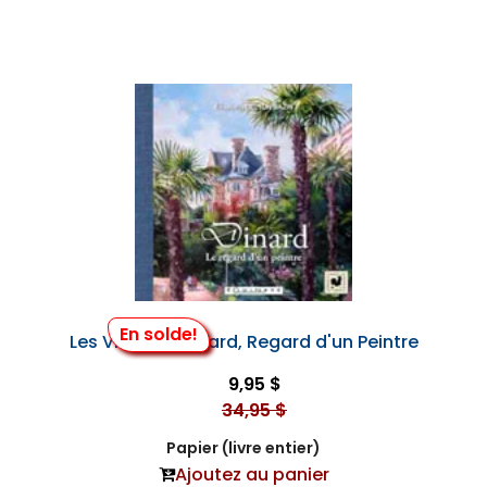
En solde!
Les Villas de Dinard, Regard d'un Peintre
9,95 $
34,95 $
Papier (livre entier)
Ajoutez au panier