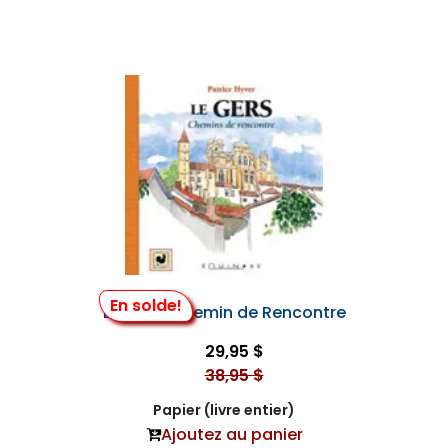
En solde!
Le Gers, Chemin de Rencontre
29,95 $
38,95 $
Papier (livre entier)
Ajoutez au panier