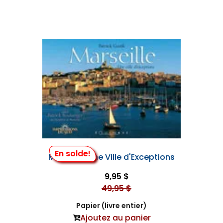
En solde!
Marseille, une Ville d'Exceptions
9,95 $
49,95 $
Papier (livre entier)
Ajoutez au panier