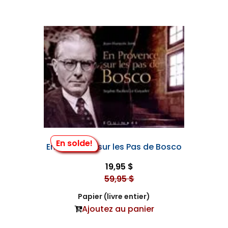
En solde!
En Provence sur les Pas de Bosco
19,95 $
59,95 $
Papier (livre entier)
Ajoutez au panier