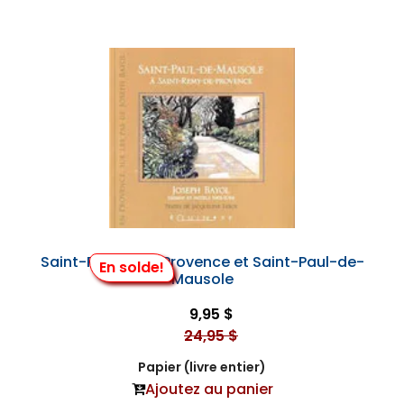
Saint-Rémy-de-Provence et Saint-Paul-de-
En solde!
Mausole
9,95 $
24,95 $
Papier (livre entier)
Ajoutez au panier