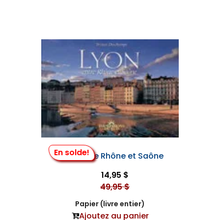
En solde!
Lyon, Entre Rhône et Saône
14,95 $
49,95 $
Papier (livre entier)
Ajoutez au panier