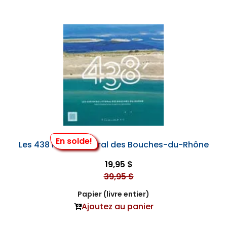
En solde!
Les 438 Km du Littoral des Bouches-du-Rhône
19,95 $
39,95 $
Papier (livre entier)
Ajoutez au panier