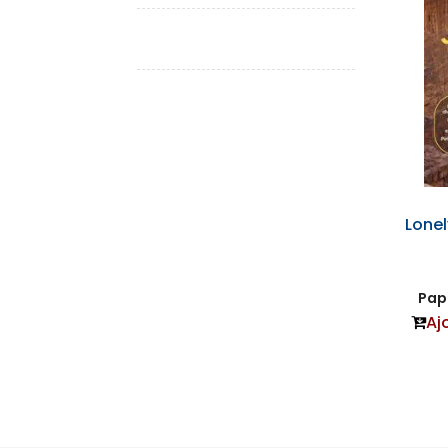
Lonel
Papi
Aj