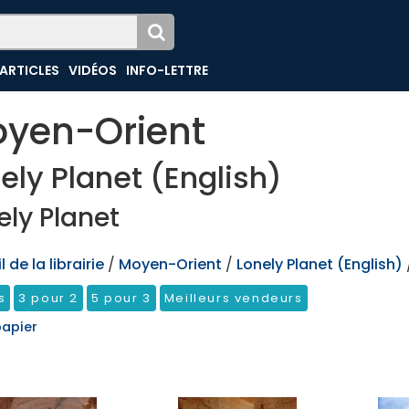
ARTICLES
VIDÉOS
INFO-LETTRE
yen-Orient
ely Planet (English)
ely Planet
 de la librairie
/
Moyen-Orient
/
Lonely Planet (English)
s
3 pour 2
5 pour 3
Meilleurs vendeurs
papier