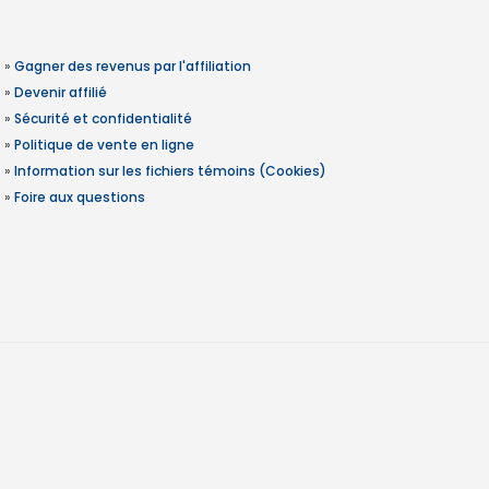
»
Gagner des revenus par l'affiliation
»
Devenir affilié
»
Sécurité et confidentialité
»
Politique de vente en ligne
»
Information sur les fichiers témoins (Cookies)
»
Foire aux questions