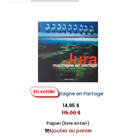
En solde!
Jura - Montagne en Partage
14,95 $
115,00 $
Papier (livre entier)
Ajoutez au panier