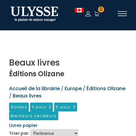
TEST
0
Beaux livres
Éditions Olizane
Accueil de la librairie
/
Europe
/
Éditions Olizane
/
Beaux livres
Soldes
3 pour 2
5 pour 3
Meilleurs vendeurs
Livres papier
Trier par :