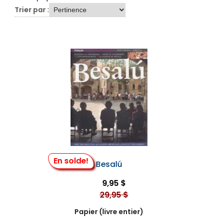
Trier par :
En solde!
Besalú
9,95 $
29,95 $
Papier (livre entier)