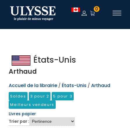
TEST
0
États-Unis
Arthaud
Accueil de la librairie
/
États-Unis
/
Arthaud
Soldes
3 pour 2
5 pour 3
Meilleurs vendeurs
Livres papier
Trier par :