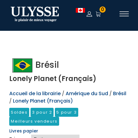
TEST
0
Brésil
Lonely Planet (Français)
Accueil de la librairie
/
Amérique du Sud
/
Brésil
/
Lonely Planet (Français)
Soldes
3 pour 2
5 pour 3
Meilleurs vendeurs
Livres papier