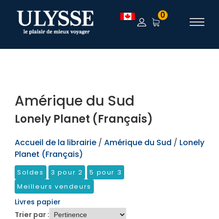
TEST
0
Amérique du Sud
Lonely Planet (Français)
Accueil de la librairie
/
Amérique du Sud
/
Lonely
Planet (Français)
Soldes
3 pour 2
5 pour 3
Meilleurs vendeurs
Livres papier
Trier par :