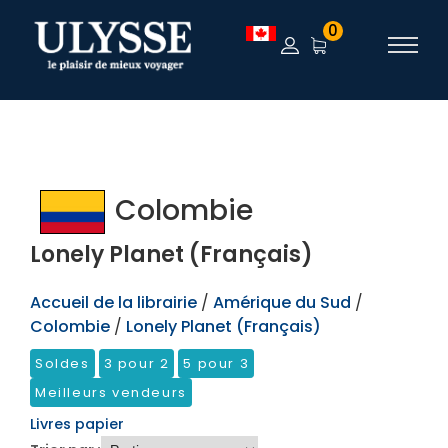
TEST
0
Colombie
Lonely Planet (Français)
Accueil de la librairie
/
Amérique du Sud
/
Colombie
/
Lonely Planet (Français)
Soldes
3 pour 2
5 pour 3
Meilleurs vendeurs
Livres papier