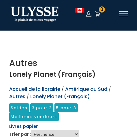
TEST
0
Autres
Lonely Planet (Français)
Accueil de la librairie
/
Amérique du Sud
/
Autres
/
Lonely Planet (Français)
Soldes
3 pour 2
5 pour 3
Meilleurs vendeurs
Livres papier
Trier par :