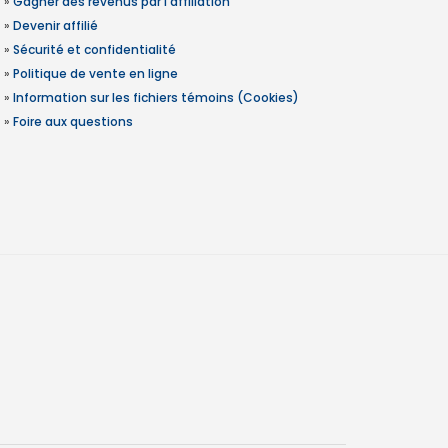
»
Gagner des revenus par l'affiliation
»
Devenir affilié
»
Sécurité et confidentialité
»
Politique de vente en ligne
»
Information sur les fichiers témoins (Cookies)
»
Foire aux questions