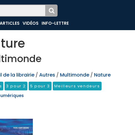
ARTICLES
VIDÉOS
INFO-LETTRE
ture
ltimonde
 de la librairie
/
Autres
/
Multimonde
/
Nature
s
3 pour 2
5 pour 3
Meilleurs vendeurs
 numériques