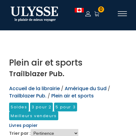
TEST
0
Plein air et sports
Trailblazer Pub.
Accueil de la librairie
/
Amérique du Sud
/
Trailblazer Pub.
/
Plein air et sports
Soldes
3 pour 2
5 pour 3
Meilleurs vendeurs
Livres papier
Trier par :