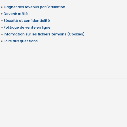
»
Gagner des revenus par l'affiliation
»
Devenir affilié
»
Sécurité et confidentialité
»
Politique de vente en ligne
»
Information sur les fichiers témoins (Cookies)
»
Foire aux questions