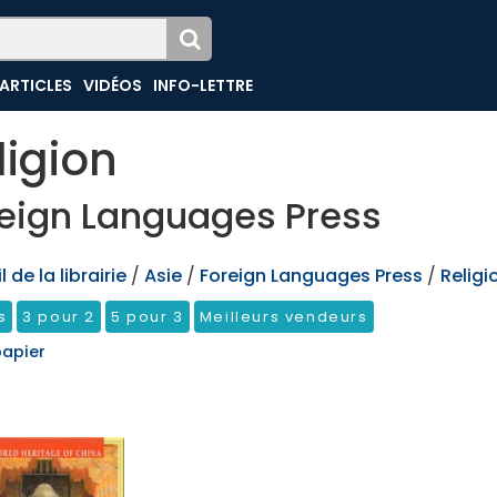
ARTICLES
VIDÉOS
INFO-LETTRE
ligion
eign Languages Press
 de la librairie
/
Asie
/
Foreign Languages Press
/
Religi
s
3 pour 2
5 pour 3
Meilleurs vendeurs
papier