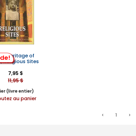
ld Heritage of
lde!
, Religious Sites
7,95 $
11,95 $
er (livre entier)
outez au panier
1