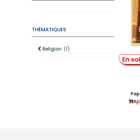
THÉMATIQUES
Religion
(1)
Wor
En so
China
Papi
Aj