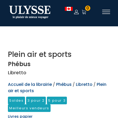
TEST
0
Plein air et sports
Phébus
Libretto
Accueil de la librairie
/
Phébus
/
Libretto
/
Plein
air et sports
Soldes
3 pour 2
5 pour 3
Meilleurs vendeurs
Livres papier