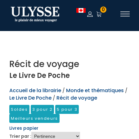
TEST
0
Récit de voyage
Le Livre De Poche
Accueil de la librairie
/
Monde et thématiques
/
Le Livre De Poche
/
Récit de voyage
Soldes
3 pour 2
5 pour 3
Meilleurs vendeurs
Livres papier
Trier par :