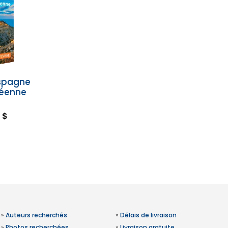
spagne
néenne
 $
»
Auteurs recherchés
»
Délais de livraison
»
Photos recherchées
»
Livraison gratuite