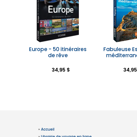
Europe - 50 itinéraires
Fabuleuse E
de rêve
méditerra
34,95 $
34,95
»
Accueil
»
Librairie de voyage en ligne