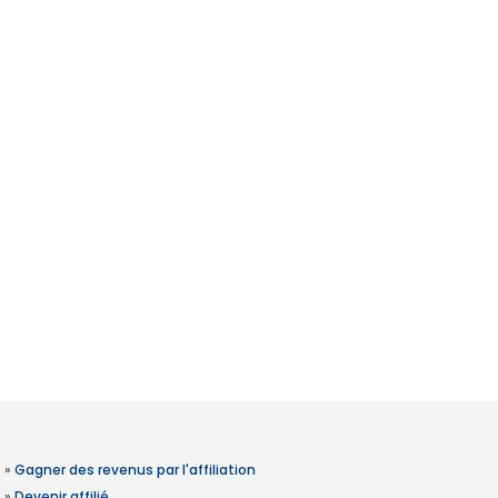
»
Gagner des revenus par l'affiliation
»
Devenir affilié