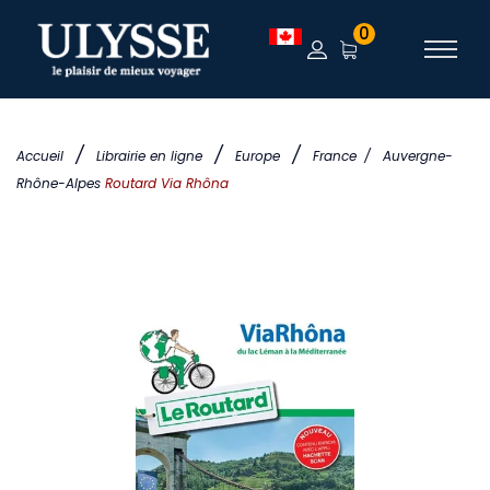
0
/
/
/
Accueil
Librairie en ligne
Europe
France
/
Auvergne-
Rhône-Alpes
Routard Via Rhôna