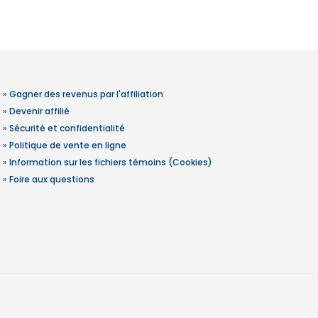
»
Gagner des revenus par l'affiliation
»
Devenir affilié
»
Sécurité et confidentialité
»
Politique de vente en ligne
»
Information sur les fichiers témoins (Cookies)
»
Foire aux questions