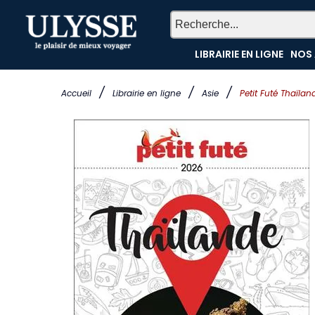
LIBRAIRIE EN LIGNE
NOS 
/
/
/
Accueil
Librairie en ligne
Asie
Petit Futé Thaïlan