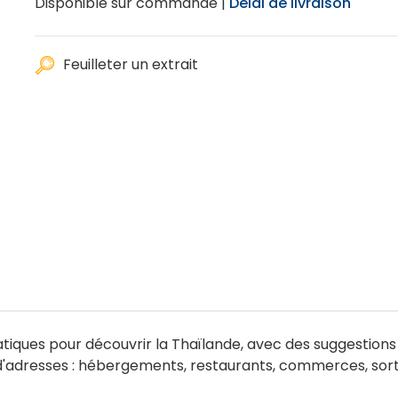
Disponible sur commande |
Délai de livraison
Feuilleter un extrait
atiques pour découvrir la Thaïlande, avec des suggestions 
d'adresses : hébergements, restaurants, commerces, sorti