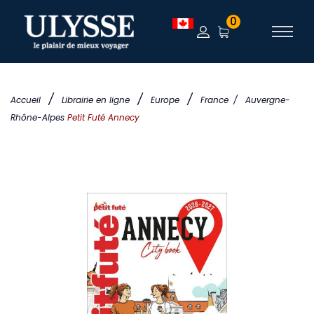
0
/
/
/
Accueil
Librairie en ligne
Europe
France
/
Auvergne-
Rhône-Alpes
Petit Futé Annecy