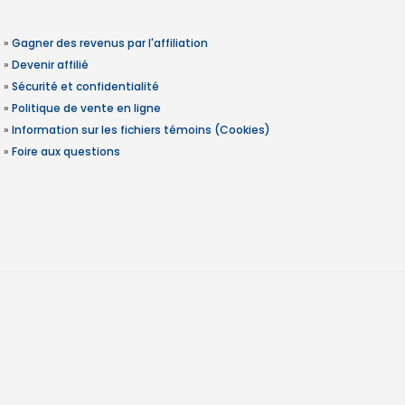
»
Gagner des revenus par l'affiliation
»
Devenir affilié
»
Sécurité et confidentialité
»
Politique de vente en ligne
»
Information sur les fichiers témoins (Cookies)
»
Foire aux questions