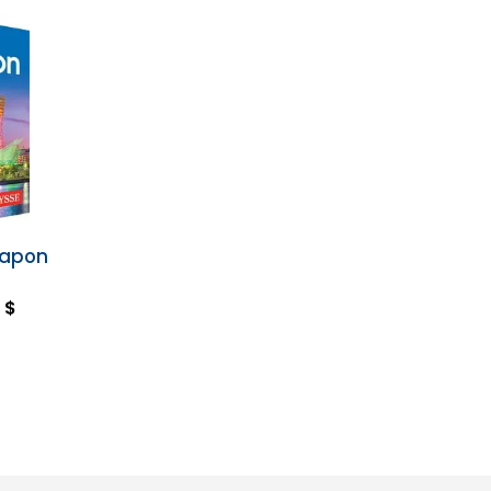
Japon
 $