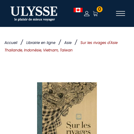
0
/
/
/
Accueil
Librairie en ligne
Asie
Sur les rivages d'Asie
Thaïlande, Indonésie, Vietnam, Taïwan