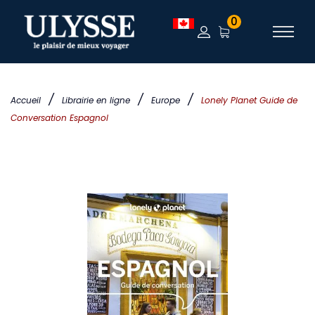
0
/
/
/
Accueil
Librairie en ligne
Europe
Lonely Planet Guide de
Conversation Espagnol