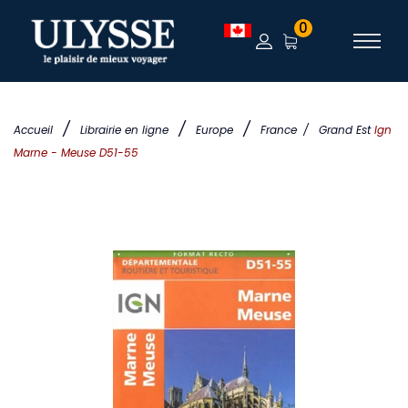
0
/
/
/
Accueil
Librairie en ligne
Europe
France
/
Grand Est
Ign
Marne - Meuse D51-55