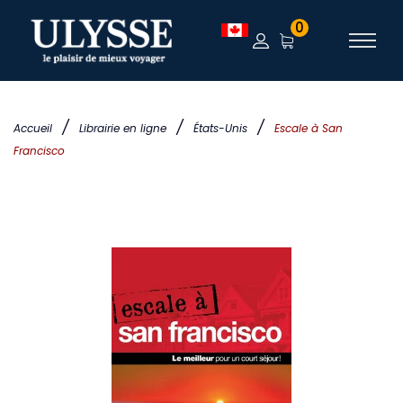
0
/
/
/
Accueil
Librairie en ligne
États-Unis
Escale à San
Francisco