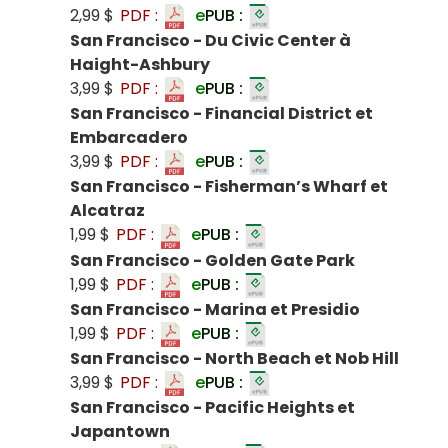
2,99 $
PDF :
e
PUB :
San Francisco - Du Civic Center à
Haight-Ashbury
3,99 $
PDF :
e
PUB :
San Francisco - Financial District et
Embarcadero
3,99 $
PDF :
e
PUB :
San Francisco - Fisherman’s Wharf et
Alcatraz
1,99 $
PDF :
e
PUB :
San Francisco - Golden Gate Park
1,99 $
PDF :
e
PUB :
San Francisco - Marina et Presidio
1,99 $
PDF :
e
PUB :
San Francisco - North Beach et Nob Hill
3,99 $
PDF :
e
PUB :
San Francisco - Pacific Heights et
Japantown