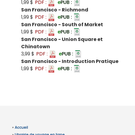
1,99 $
PDF :
e
PUB :
San Francisco - Richmond
1,99 $
PDF :
e
PUB :
San Francisco - South of Market
1,99 $
PDF :
e
PUB :
San Francisco - Union Square et
Chinatown
3,99 $
PDF :
e
PUB :
San Francisco - Introduction Pratique
1,99 $
PDF :
e
PUB :
»
Accueil
»
Librairie de voyage en ligne