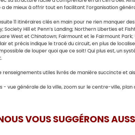
vec sa structure facile à comprendre en un clin d’oeil. Ains
e a de mieux à offrir tout en facilitant l’organisation gén
suite 11 itinéraires clés en main pour ne rien manquer des d
; Society Hill et Penn’s Landing; Northern Liberties et Fish
re West et Chinatown; Fairmount et le Fairmount Park; Uni
r et précis indique le tracé du circuit, en plus de localise
 Impossible de louper quoi que ce soit! Qui plus est, un sy
.
 de renseignements utiles livrés de manière succincte et 
s - vue générale de la ville, zoom sur le centre-ville, plan
NOUS VOUS SUGGÉRONS AUSS