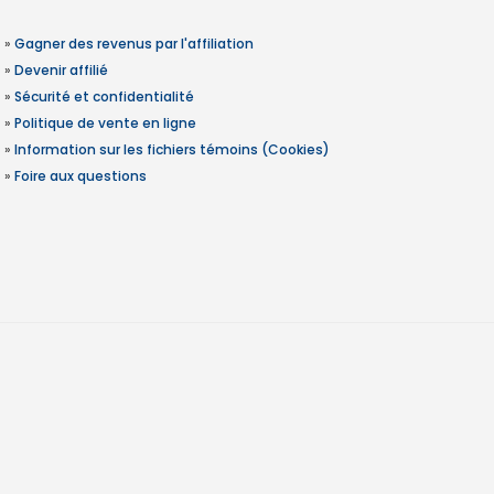
»
Gagner des revenus par l'affiliation
»
Devenir affilié
»
Sécurité et confidentialité
»
Politique de vente en ligne
»
Information sur les fichiers témoins (Cookies)
»
Foire aux questions