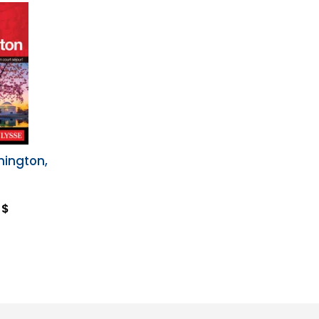
hington,
 $