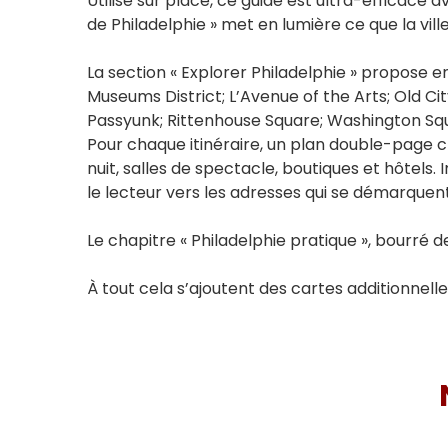
Utilisé sur place, ce guide est ultra-efficace a
de Philadelphie » met en lumière ce que la vill
La section « Explorer Philadelphie » propose en
Museums District; L’Avenue of the Arts; Old City
Passyunk; Rittenhouse Square; Washington Squa
Pour chaque itinéraire, un plan double-page clai
nuit, salles de spectacle, boutiques et hôtels.
le lecteur vers les adresses qui se démarquent
Le chapitre « Philadelphie pratique », bourré
À tout cela s’ajoutent des cartes additionnelle