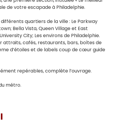
i, une première section, intitulée « Le meilleur
érale de votre escapade à Philadelphie.
ifférents quartiers de la ville : Le Parkway
town; Bella Vista, Queen Village et East
versity City; Les environs de Philadelphie.
r attraits, cafés, restaurants, bars, boîtes de
stème d’étoiles et de labels coup de cœur guide
aisément repérables, complète l’ouvrage.
 du métro.
I