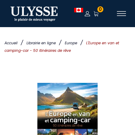
0
/
/
/
Accueil
Librairie en ligne
Europe
L'Europe en van et
camping-car - 50 itinéraires de rêve