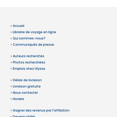
»
Accueil
»
Librairie de voyage en ligne
»
Qui sommes-nous?
»
Communiqués de presse
»
Auteurs recherchés
»
Photos recherchées
»
Emplois chez Ulysse
»
Délais de livraison
»
Livraison gratuite
»
Nous contacter
»
Horaire
»
Gagner des revenus par l'affiliation
»
Devenir affilié