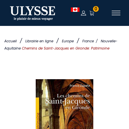
0
/
/
/
Accueil
Librairie en ligne
Europe
France
/
Nouvelle-
Aquitaine
Chemins de Saint-Jacques en Gironde: Patrimoine