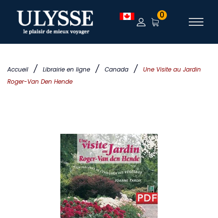
0
/
/
/
Accueil
Librairie en ligne
Canada
Une Visite au Jardin
Roger-Van Den Hende