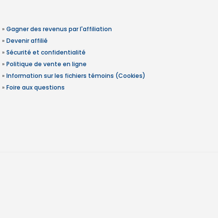
»
Gagner des revenus par l'affiliation
»
Devenir affilié
»
Sécurité et confidentialité
»
Politique de vente en ligne
»
Information sur les fichiers témoins (Cookies)
»
Foire aux questions