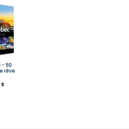
 - 50
de rêve
 $