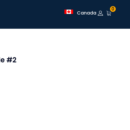
0
Canada
le #2