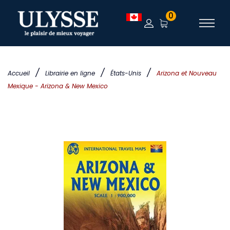
0
/
/
/
Accueil
Librairie en ligne
États-Unis
Arizona et Nouveau
Mexique - Arizona & New Mexico