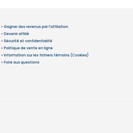
»
Gagner des revenus par l'affiliation
»
Devenir affilié
»
Sécurité et confidentialité
»
Politique de vente en ligne
»
Information sur les fichiers témoins (Cookies)
»
Foire aux questions