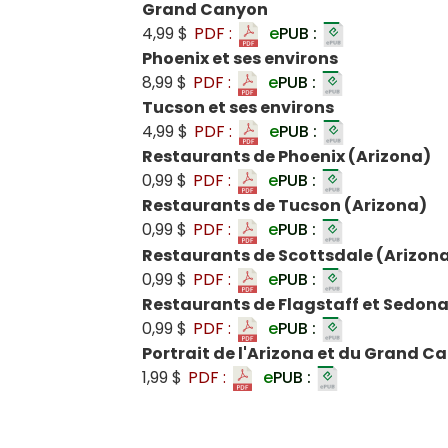
Grand Canyon
4,99 $
PDF :
e
PUB :
Phoenix et ses environs
8,99 $
PDF :
e
PUB :
Tucson et ses environs
4,99 $
PDF :
e
PUB :
Restaurants de Phoenix (Arizona)
0,99 $
PDF :
e
PUB :
Restaurants de Tucson (Arizona)
0,99 $
PDF :
e
PUB :
Restaurants de Scottsdale (Arizon
0,99 $
PDF :
e
PUB :
Restaurants de Flagstaff et Sedona
0,99 $
PDF :
e
PUB :
Portrait de l'Arizona et du Grand C
1,99 $
PDF :
e
PUB :