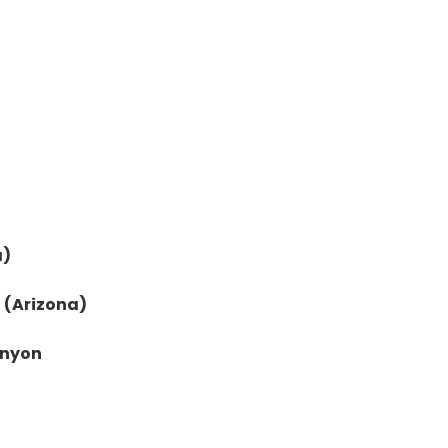
a)
 (Arizona)
anyon