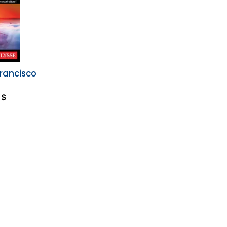
Francisco
 $