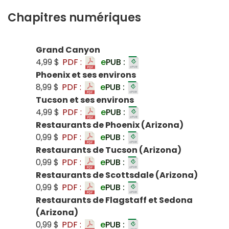
Chapitres numériques
Grand Canyon
4,99 $
PDF :
e
PUB :
Phoenix et ses environs
8,99 $
PDF :
e
PUB :
Tucson et ses environs
4,99 $
PDF :
e
PUB :
Restaurants de Phoenix (Arizona)
0,99 $
PDF :
e
PUB :
Restaurants de Tucson (Arizona)
0,99 $
PDF :
e
PUB :
Restaurants de Scottsdale (Arizona)
0,99 $
PDF :
e
PUB :
Restaurants de Flagstaff et Sedona
(Arizona)
0,99 $
PDF :
e
PUB :