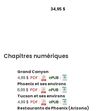
34,95 $
Chapitres numériques
Grand Canyon
4,99 $
PDF :
e
PUB :
Phoenix et ses environs
8,99 $
PDF :
e
PUB :
Tucson et ses environs
4,99 $
PDF :
e
PUB :
Restaurants de Phoenix (Arizona)