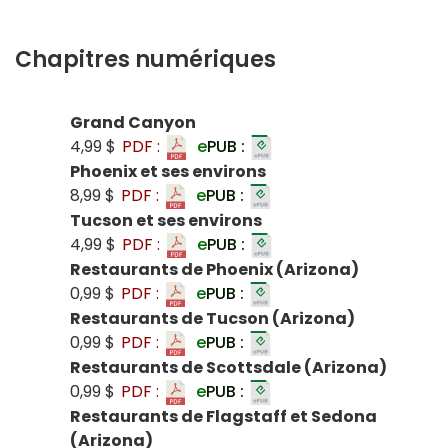
Chapitres numériques
Grand Canyon
4,99 $
PDF :
e
PUB :
Phoenix et ses environs
8,99 $
PDF :
e
PUB :
Tucson et ses environs
4,99 $
PDF :
e
PUB :
Restaurants de Phoenix (Arizona)
0,99 $
PDF :
e
PUB :
Restaurants de Tucson (Arizona)
0,99 $
PDF :
e
PUB :
Restaurants de Scottsdale (Arizona)
0,99 $
PDF :
e
PUB :
Restaurants de Flagstaff et Sedona
(Arizona)