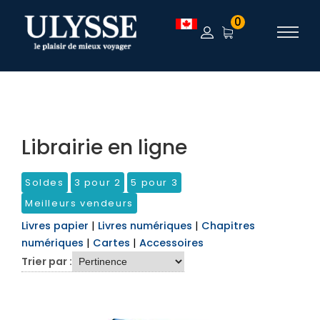
TEST
0
Librairie en ligne
Soldes
3 pour 2
5 pour 3
Meilleurs vendeurs
Livres papier
|
Livres numériques
|
Chapitres
numériques
|
Cartes
|
Accessoires
Trier par :