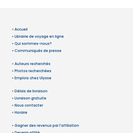
»
Accueil
»
Librairie de voyage en ligne
»
Qui sommes-nous?
»
Communiqués de presse
»
Auteurs recherchés
»
Photos recherchées
»
Emplois chez Ulysse
»
Délais de livraison
»
Livraison gratuite
»
Nous contacter
»
Horaire
»
Gagner des revenus par l'affiliation
»
Devenir affilié