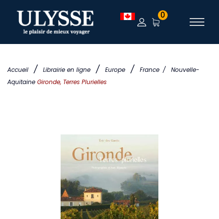
0
/
/
/
Accueil
Librairie en ligne
Europe
France
/
Nouvelle-
Aquitaine
Gironde, Terres Plurielles