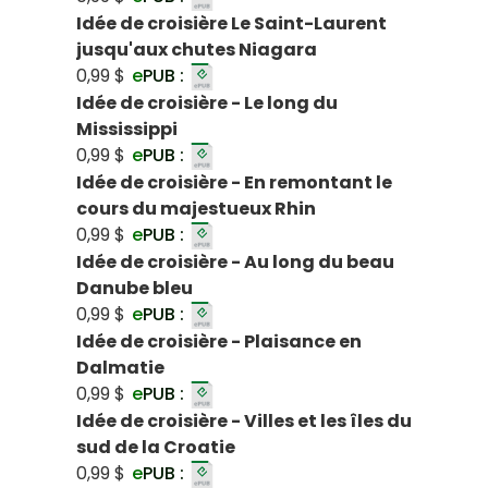
Idée de croisière Le Saint-Laurent
jusqu'aux chutes Niagara
0,99 $
e
PUB :
Idée de croisière - Le long du
Mississippi
0,99 $
e
PUB :
Idée de croisière - En remontant le
cours du majestueux Rhin
0,99 $
e
PUB :
Idée de croisière - Au long du beau
Danube bleu
0,99 $
e
PUB :
Idée de croisière - Plaisance en
Dalmatie
0,99 $
e
PUB :
Idée de croisière - Villes et les îles du
sud de la Croatie
0,99 $
e
PUB :