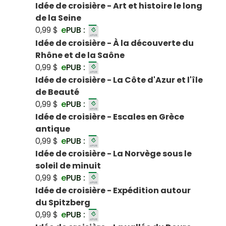
Idée de croisière - Art et histoire le long
de la Seine
0,99 $
e
PUB :
Idée de croisière - À la découverte du
Rhône et de la Saône
0,99 $
e
PUB :
Idée de croisière - La Côte d'Azur et l'île
de Beauté
0,99 $
e
PUB :
Idée de croisière - Escales en Grèce
antique
0,99 $
e
PUB :
Idée de croisière - La Norvège sous le
soleil de minuit
0,99 $
e
PUB :
Idée de croisière - Expédition autour
du Spitzberg
0,99 $
e
PUB :