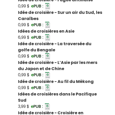
0,99 $
e
PUB :
Idée de croisière - Sur un air du Sud, les
Caraïbes
0,99 $
e
PUB :
Idées de croisières en Asie
6,99 $
e
PUB :
Idée de croisière - La traversée du
golfe du Bengale
0,99 $
e
PUB :
Idée de croisière - L’Asie par les mers
du Japon et de Chine
0,99 $
e
PUB :
Idée de croisière - Au fil du Mékong
0,99 $
e
PUB :
Idées de croisières dans le Pacifique
Sud
3,99 $
e
PUB :
Idée de croisière - Croisière en