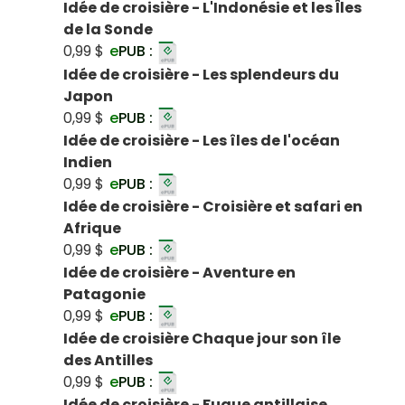
Idée de croisière - L'Indonésie et les Îles
de la Sonde
0,99 $
e
PUB :
Idée de croisière - Les splendeurs du
Japon
0,99 $
e
PUB :
Idée de croisière - Les îles de l'océan
Indien
0,99 $
e
PUB :
Idée de croisière - Croisière et safari en
Afrique
0,99 $
e
PUB :
Idée de croisière - Aventure en
Patagonie
0,99 $
e
PUB :
Idée de croisière Chaque jour son île
des Antilles
0,99 $
e
PUB :
Idée de croisière - Fugue antillaise