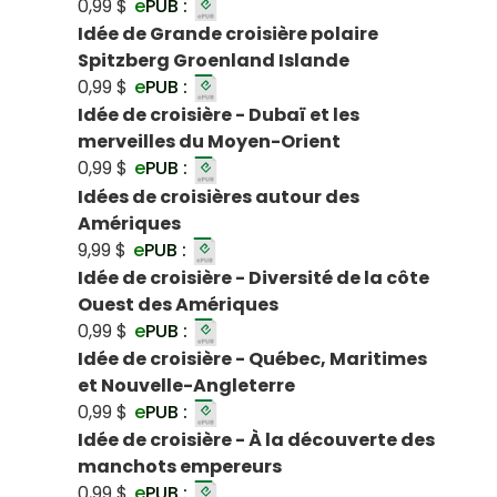
0,99 $
e
PUB :
Idée de Grande croisière polaire
Spitzberg Groenland Islande
0,99 $
e
PUB :
Idée de croisière - Dubaï et les
merveilles du Moyen-Orient
0,99 $
e
PUB :
Idées de croisières autour des
Amériques
9,99 $
e
PUB :
Idée de croisière - Diversité de la côte
Ouest des Amériques
0,99 $
e
PUB :
Idée de croisière - Québec, Maritimes
et Nouvelle-Angleterre
0,99 $
e
PUB :
Idée de croisière - À la découverte des
manchots empereurs
0,99 $
e
PUB :