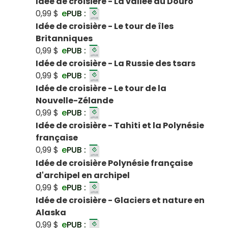
Idée de croisière - La vallée du Douro
0,99 $
e
PUB :
Idée de croisière - Le tour de îles
Britanniques
0,99 $
e
PUB :
Idée de croisière - La Russie des tsars
0,99 $
e
PUB :
Idée de croisière - Le tour de la
Nouvelle-Zélande
0,99 $
e
PUB :
Idée de croisière - Tahiti et la Polynésie
française
0,99 $
e
PUB :
Idée de croisière Polynésie française
d'archipel en archipel
0,99 $
e
PUB :
Idée de croisière - Glaciers et nature en
Alaska
0,99 $
e
PUB :