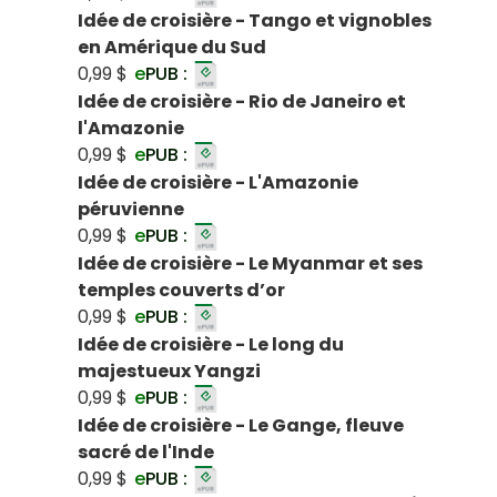
Idée de croisière - Tango et vignobles
en Amérique du Sud
0,99 $
e
PUB :
Idée de croisière - Rio de Janeiro et
l'Amazonie
0,99 $
e
PUB :
Idée de croisière - L'Amazonie
péruvienne
0,99 $
e
PUB :
Idée de croisière - Le Myanmar et ses
temples couverts d’or
0,99 $
e
PUB :
Idée de croisière - Le long du
majestueux Yangzi
0,99 $
e
PUB :
Idée de croisière - Le Gange, fleuve
sacré de l'Inde
0,99 $
e
PUB :