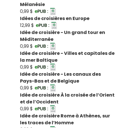
Mélanésie
0,99 $
e
PUB :
Idées de croisières en Europe
12,99 $
e
PUB :
Idée de croisière - Un grand tour en
Méditerranée
0,99 $
e
PUB :
Idée de croisière - Villes et capitales de
la mer Baltique
0,99 $
e
PUB :
Idée de croisière - Les canaux des
Pays-Bas et de Belgique
0,99 $
e
PUB :
Idée de croisière À la croisée de l’Orient
et de l’Occident
0,99 $
e
PUB :
Idée de croisière Rome à Athènes, sur
les traces de l’Homme