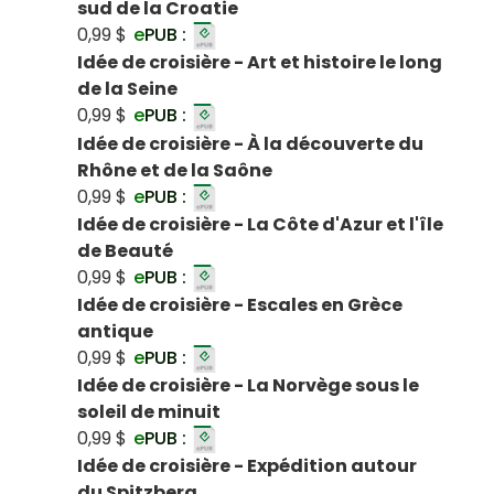
sud de la Croatie
0,99 $
e
PUB :
Idée de croisière - Art et histoire le long
de la Seine
0,99 $
e
PUB :
Idée de croisière - À la découverte du
Rhône et de la Saône
0,99 $
e
PUB :
Idée de croisière - La Côte d'Azur et l'île
de Beauté
0,99 $
e
PUB :
Idée de croisière - Escales en Grèce
antique
0,99 $
e
PUB :
Idée de croisière - La Norvège sous le
soleil de minuit
0,99 $
e
PUB :
Idée de croisière - Expédition autour
du Spitzberg