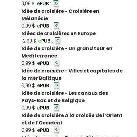
3,99 $
e
PUB :
Idée de croisière - Croisière en
Mélanésie
0,99 $
e
PUB :
Idées de croisières en Europe
12,99 $
e
PUB :
Idée de croisière - Un grand tour en
Méditerranée
0,99 $
e
PUB :
Idée de croisière - Villes et capitales de
la mer Baltique
0,99 $
e
PUB :
Idée de croisière - Les canaux des
Pays-Bas et de Belgique
0,99 $
e
PUB :
Idée de croisière À la croisée de l’Orient
et de l’Occident
0,99 $
e
PUB :