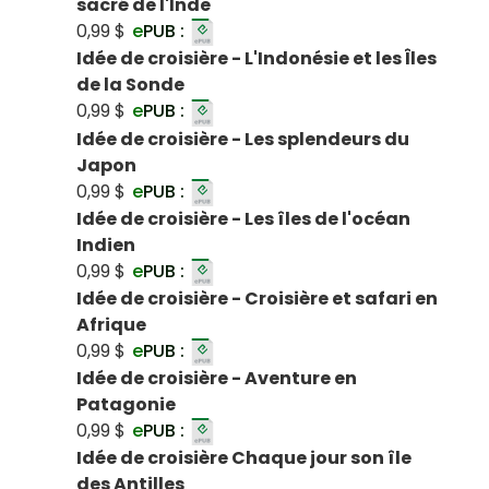
sacré de l'Inde
0,99 $
e
PUB :
Idée de croisière - L'Indonésie et les Îles
de la Sonde
0,99 $
e
PUB :
Idée de croisière - Les splendeurs du
Japon
0,99 $
e
PUB :
Idée de croisière - Les îles de l'océan
Indien
0,99 $
e
PUB :
Idée de croisière - Croisière et safari en
Afrique
0,99 $
e
PUB :
Idée de croisière - Aventure en
Patagonie
0,99 $
e
PUB :
Idée de croisière Chaque jour son île
des Antilles