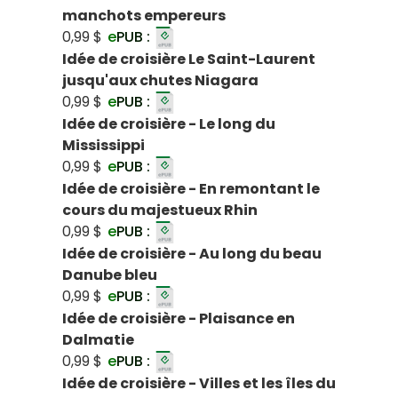
manchots empereurs
0,99 $
e
PUB :
Idée de croisière Le Saint-Laurent
jusqu'aux chutes Niagara
0,99 $
e
PUB :
Idée de croisière - Le long du
Mississippi
0,99 $
e
PUB :
Idée de croisière - En remontant le
cours du majestueux Rhin
0,99 $
e
PUB :
Idée de croisière - Au long du beau
Danube bleu
0,99 $
e
PUB :
Idée de croisière - Plaisance en
Dalmatie
0,99 $
e
PUB :
Idée de croisière - Villes et les îles du