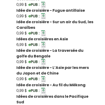
0,99 $
e
PUB :
Idée de croisière - Fugue antillaise
0,99 $
e
PUB :
Idée de croisière - Sur un air du Sud, les
Caraïbes
0,99 $
e
PUB :
Idées de croisières en Asie
6,99 $
e
PUB :
Idée de croisière - La traversée du
golfe du Bengale
0,99 $
e
PUB :
Idée de croisière - L’Asie par les mers
du Japon et de Chine
0,99 $
e
PUB :
Idée de croisière - Au fil du Mékong
0,99 $
e
PUB :
Idées de croisières dans le Pacifique
Sud