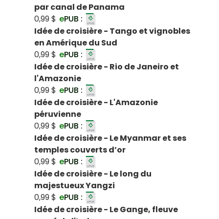
par canal de Panama
0,99 $
e
PUB :
Idée de croisière - Tango et vignobles
en Amérique du Sud
0,99 $
e
PUB :
Idée de croisière - Rio de Janeiro et
l'Amazonie
0,99 $
e
PUB :
Idée de croisière - L'Amazonie
péruvienne
0,99 $
e
PUB :
Idée de croisière - Le Myanmar et ses
temples couverts d’or
0,99 $
e
PUB :
Idée de croisière - Le long du
majestueux Yangzi
0,99 $
e
PUB :
Idée de croisière - Le Gange, fleuve