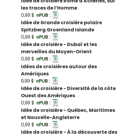
Idée de croisière Rome à Athènes, sur
les traces de l’Homme
0,99 $
e
PUB :
Idée de Grande croisière polaire
Spitzberg Groenland Islande
0,99 $
e
PUB :
Idée de croisière - Dubaï et les
merveilles du Moyen-Orient
0,99 $
e
PUB :
Idées de croisières autour des
Amériques
9,99 $
e
PUB :
Idée de croisière - Diversité de la côte
Ouest des Amériques
0,99 $
e
PUB :
Idée de croisière - Québec, Maritimes
et Nouvelle-Angleterre
0,99 $
e
PUB :
Idée de croisière - À la découverte des