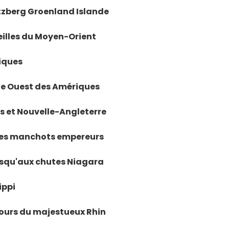
itzberg Groenland Islande
veilles du Moyen-Orient
riques
côte Ouest des Amériques
es et Nouvelle-Angleterre
e des manchots empereurs
jusqu'aux chutes Niagara
ippi
 cours du majestueux Rhin