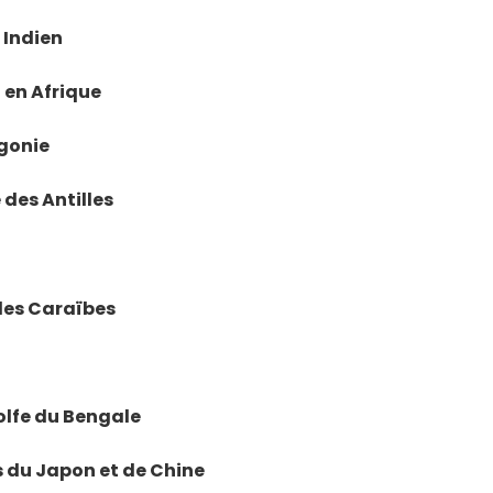
n Indien
i en Afrique
agonie
 des Antilles
, les Caraïbes
golfe du Bengale
rs du Japon et de Chine