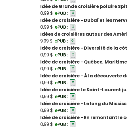
Idée de Grande croisière polaire Sp
0,99 $
e
PUB :
Idée de croisière - Dubaï et les mer
0,99 $
e
PUB :
Idées de croisières autour des Amé
9,99 $
e
PUB :
Idée de croisière - Diversité de la 
0,99 $
e
PUB :
Idée de croisière - Québec, Maritim
0,99 $
e
PUB :
Idée de croisière - À la découvert
0,99 $
e
PUB :
Idée de croisière Le Saint-Laurent 
0,99 $
e
PUB :
Idée de croisière - Le long du Mississ
0,99 $
e
PUB :
Idée de croisière - En remontant le
0,99 $
e
PUB :