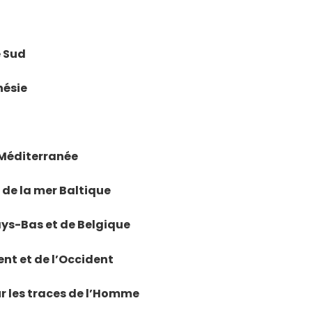
e Sud
nésie
n Méditerranée
s de la mer Baltique
ays-Bas et de Belgique
ient et de l’Occident
ur les traces de l’Homme