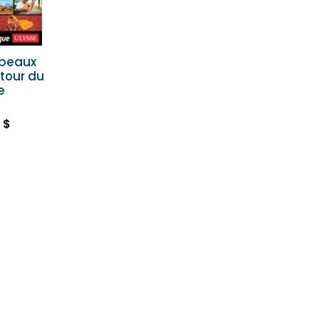
 beaux
utour du
e
 $