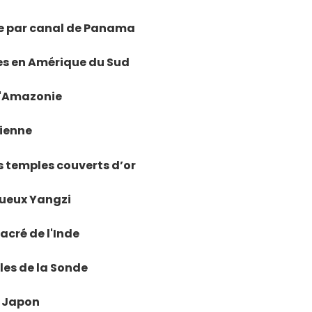
tre par canal de Panama
les en Amérique du Sud
 l'Amazonie
vienne
s temples couverts d’or
tueux Yangzi
sacré de l'Inde
 Îles de la Sonde
u Japon