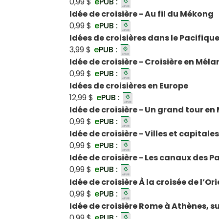
0,99 $
e
PUB :
Idée de croisière - Au fil du Mékong
0,99 $
e
PUB :
Idées de croisières dans le Pacifiqu
3,99 $
e
PUB :
Idée de croisière - Croisière en Méla
0,99 $
e
PUB :
Idées de croisières en Europe
12,99 $
e
PUB :
Idée de croisière - Un grand tour e
0,99 $
e
PUB :
Idée de croisière - Villes et capitale
0,99 $
e
PUB :
Idée de croisière - Les canaux des P
0,99 $
e
PUB :
Idée de croisière À la croisée de l’Or
0,99 $
e
PUB :
Idée de croisière Rome à Athènes, s
0,99 $
e
PUB :