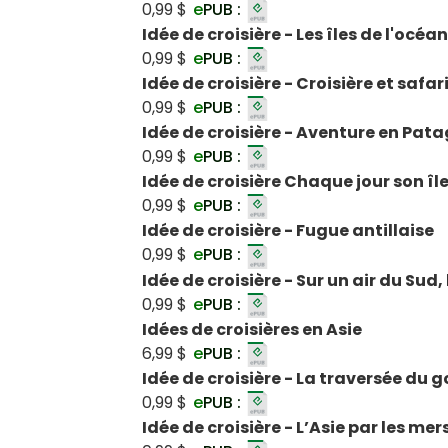
0,99 $
e
PUB :
Idée de croisière - Les îles de l'océa
0,99 $
e
PUB :
Idée de croisière - Croisière et safar
0,99 $
e
PUB :
Idée de croisière - Aventure en Pat
0,99 $
e
PUB :
Idée de croisière Chaque jour son île
0,99 $
e
PUB :
Idée de croisière - Fugue antillaise
0,99 $
e
PUB :
Idée de croisière - Sur un air du Sud
0,99 $
e
PUB :
Idées de croisières en Asie
6,99 $
e
PUB :
Idée de croisière - La traversée du 
0,99 $
e
PUB :
Idée de croisière - L’Asie par les me