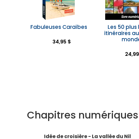
Fabuleuses Caraïbes
Les 50 plus
itinéraires a
mond
34,95 $
24,99
Chapitres numériques
Idée de croisière - La vallée du Nil