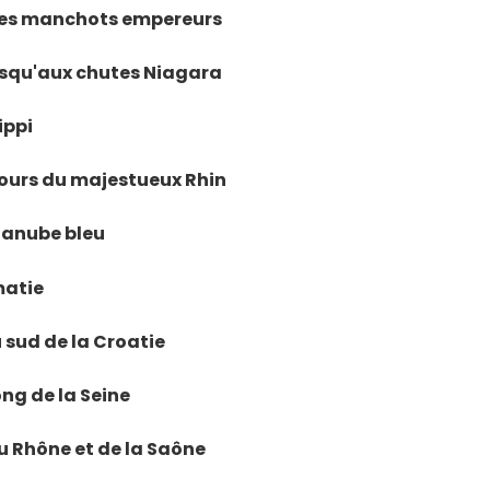
e des manchots empereurs
jusqu'aux chutes Niagara
ippi
 cours du majestueux Rhin
 Danube bleu
matie
du sud de la Croatie
long de la Seine
du Rhône et de la Saône