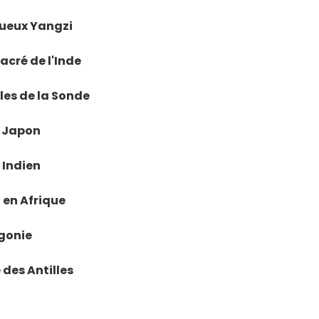
tueux Yangzi
sacré de l'Inde
 Îles de la Sonde
u Japon
n Indien
i en Afrique
agonie
 des Antilles