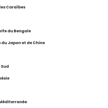
, les Caraïbes
golfe du Bengale
rs du Japon et de Chine
e Sud
nésie
n Méditerranée