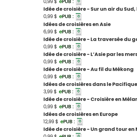
0,99 $
e
PUB :
Idée de croisière - Sur un air du Sud
0,99 $
e
PUB :
Idées de croisières en Asie
6,99 $
e
PUB :
Idée de croisière - La traversée du 
0,99 $
e
PUB :
Idée de croisière - L’Asie par les me
0,99 $
e
PUB :
Idée de croisière - Au fil du Mékong
0,99 $
e
PUB :
Idées de croisières dans le Pacifiqu
3,99 $
e
PUB :
Idée de croisière - Croisière en Méla
0,99 $
e
PUB :
Idées de croisières en Europe
12,99 $
e
PUB :
Idée de croisière - Un grand tour e
0,99 $
e
PUB :