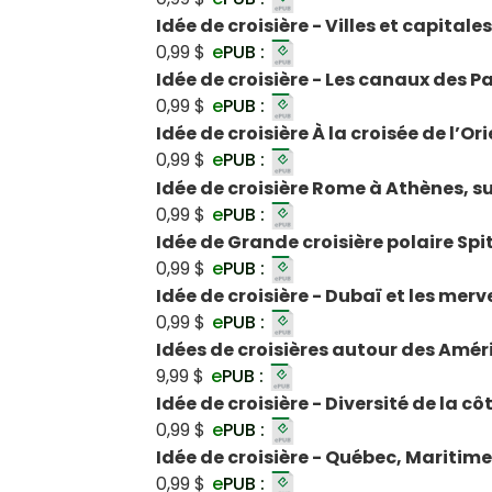
Idée de croisière - Villes et capitale
0,99 $
e
PUB :
Idée de croisière - Les canaux des P
0,99 $
e
PUB :
Idée de croisière À la croisée de l’Or
0,99 $
e
PUB :
Idée de croisière Rome à Athènes, s
0,99 $
e
PUB :
Idée de Grande croisière polaire Sp
0,99 $
e
PUB :
Idée de croisière - Dubaï et les mer
0,99 $
e
PUB :
Idées de croisières autour des Amé
9,99 $
e
PUB :
Idée de croisière - Diversité de la 
0,99 $
e
PUB :
Idée de croisière - Québec, Maritim
0,99 $
e
PUB :