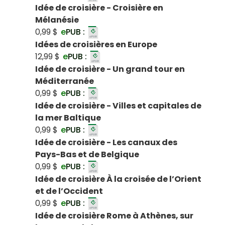
Idée de croisière - Croisière en
Mélanésie
0,99 $
e
PUB :
Idées de croisières en Europe
12,99 $
e
PUB :
Idée de croisière - Un grand tour en
Méditerranée
0,99 $
e
PUB :
Idée de croisière - Villes et capitales de
la mer Baltique
0,99 $
e
PUB :
Idée de croisière - Les canaux des
Pays-Bas et de Belgique
0,99 $
e
PUB :
Idée de croisière À la croisée de l’Orient
et de l’Occident
0,99 $
e
PUB :
Idée de croisière Rome à Athènes, sur