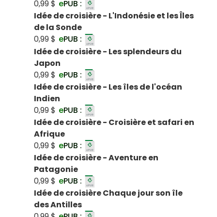
0,99 $
e
PUB :
Idée de croisière - L'Indonésie et les Îles
de la Sonde
0,99 $
e
PUB :
Idée de croisière - Les splendeurs du
Japon
0,99 $
e
PUB :
Idée de croisière - Les îles de l'océan
Indien
0,99 $
e
PUB :
Idée de croisière - Croisière et safari en
Afrique
0,99 $
e
PUB :
Idée de croisière - Aventure en
Patagonie
0,99 $
e
PUB :
Idée de croisière Chaque jour son île
des Antilles
0,99 $
e
PUB :