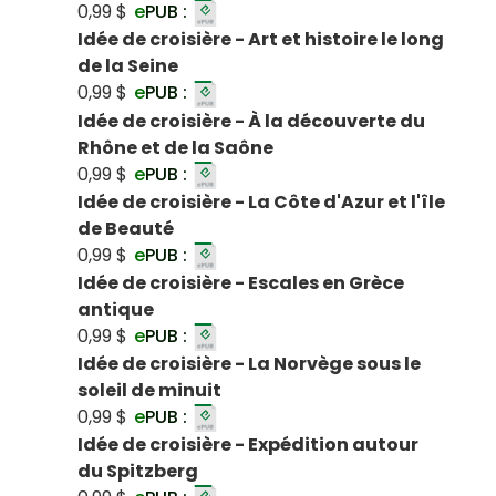
0,99 $
e
PUB :
Idée de croisière - Art et histoire le long
de la Seine
0,99 $
e
PUB :
Idée de croisière - À la découverte du
Rhône et de la Saône
0,99 $
e
PUB :
Idée de croisière - La Côte d'Azur et l'île
de Beauté
0,99 $
e
PUB :
Idée de croisière - Escales en Grèce
antique
0,99 $
e
PUB :
Idée de croisière - La Norvège sous le
soleil de minuit
0,99 $
e
PUB :
Idée de croisière - Expédition autour
du Spitzberg