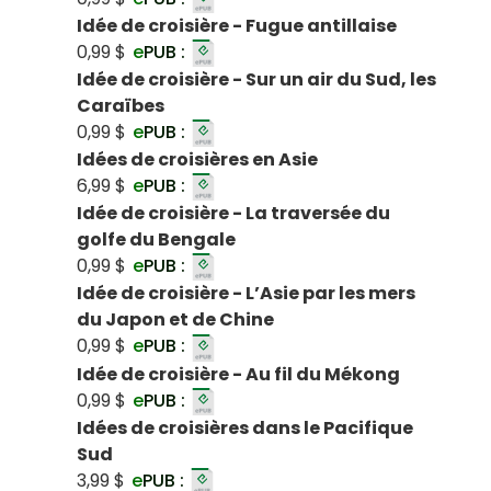
Idée de croisière - Fugue antillaise
0,99 $
e
PUB :
Idée de croisière - Sur un air du Sud, les
Caraïbes
0,99 $
e
PUB :
Idées de croisières en Asie
6,99 $
e
PUB :
Idée de croisière - La traversée du
golfe du Bengale
0,99 $
e
PUB :
Idée de croisière - L’Asie par les mers
du Japon et de Chine
0,99 $
e
PUB :
Idée de croisière - Au fil du Mékong
0,99 $
e
PUB :
Idées de croisières dans le Pacifique
Sud
3,99 $
e
PUB :