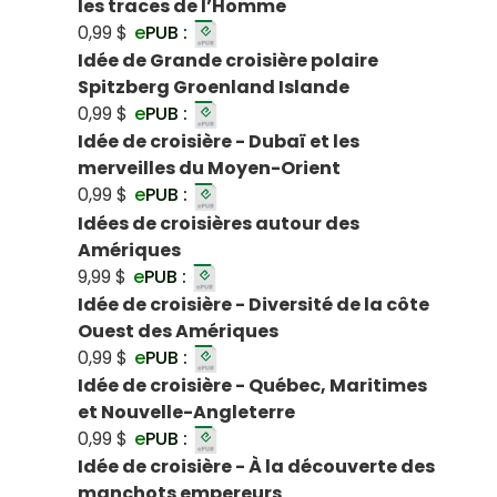
les traces de l’Homme
0,99 $
e
PUB :
Idée de Grande croisière polaire
Spitzberg Groenland Islande
0,99 $
e
PUB :
Idée de croisière - Dubaï et les
merveilles du Moyen-Orient
0,99 $
e
PUB :
Idées de croisières autour des
Amériques
9,99 $
e
PUB :
Idée de croisière - Diversité de la côte
Ouest des Amériques
0,99 $
e
PUB :
Idée de croisière - Québec, Maritimes
et Nouvelle-Angleterre
0,99 $
e
PUB :
Idée de croisière - À la découverte des
manchots empereurs