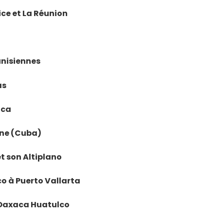
rice et La Réunion
tunisiennes
as
ica
vane (Cuba)
et son Altiplano
ico à Puerto Vallarta
e Oaxaca Huatulco