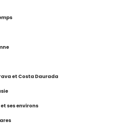
temps
omne
 Brava et Costa Daurada
usie
 et ses environs
éares