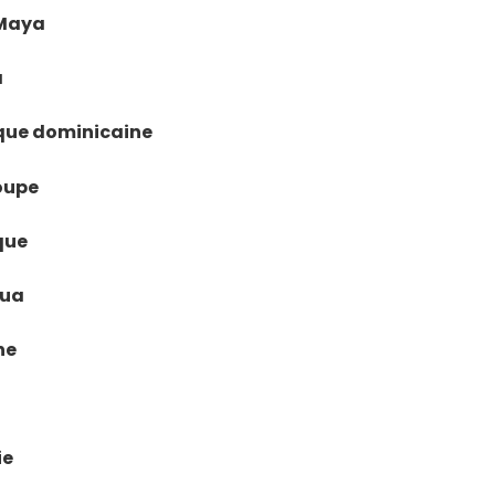
a Maya
á
lique dominicaine
loupe
ique
gua
ne
ie