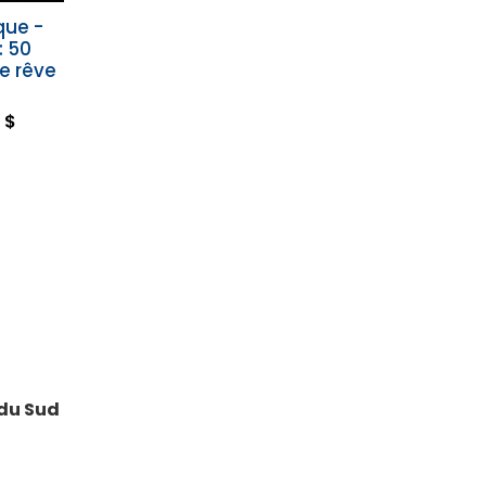
que -
: 50
de rêve
 $
 du Sud