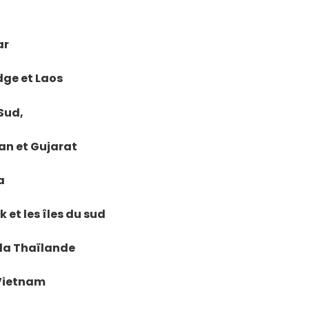
ar
dge et Laos
 Sud,
han et Gujarat
a
 et les îles du sud
e la Thaïlande
 Vietnam